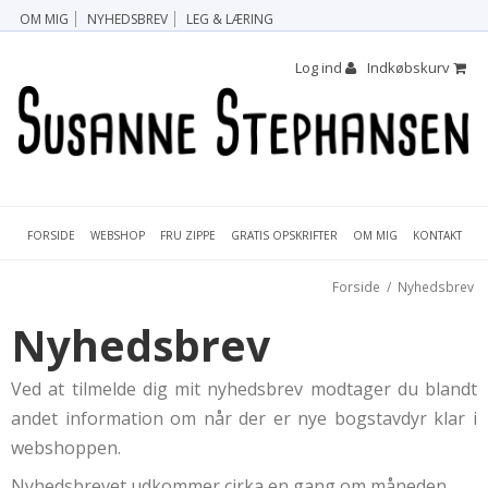
OM MIG
NYHEDSBREV
LEG & LÆRING
Log ind
Indkøbskurv
FORSIDE
FRU ZIPPE
GRATIS OPSKRIFTER
OM MIG
KONTAKT
WEBSHOP
Forside
/
Nyhedsbrev
Nyhedsbrev
Ved at tilmelde dig mit nyhedsbrev modtager du blandt
andet information om når der er nye bogstavdyr klar i
webshoppen.
Nyhedsbrevet udkommer cirka en gang om måneden.