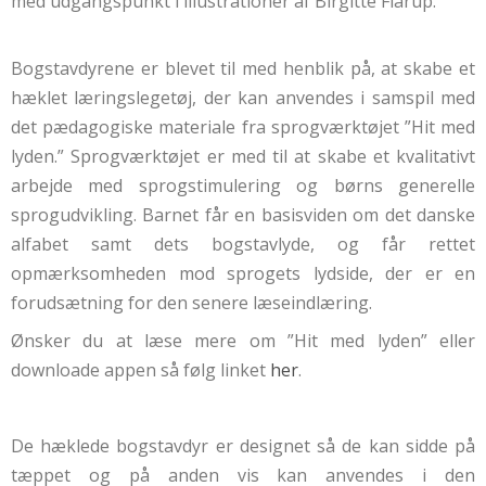
med udgangspunkt i illustrationer af Birgitte Flarup.
Bogstavdyrene er blevet til med henblik på, at skabe et
hæklet læringslegetøj, der kan anvendes i samspil med
det pædagogiske materiale fra sprogværktøjet ”Hit med
lyden.” Sprogværktøjet er med til at skabe et kvalitativt
arbejde med sprogstimulering og børns generelle
sprogudvikling. Barnet får en basisviden om det danske
alfabet samt dets bogstavlyde, og får rettet
opmærksomheden mod sprogets lydside, der er en
forudsætning for den senere læseindlæring.
Ønsker du at læse mere om ”Hit med lyden” eller
downloade appen så følg linket
her
.
De hæklede bogstavdyr er designet så de kan sidde på
tæppet og på anden vis kan anvendes i den