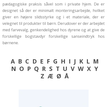
pædagogiske praksis såvel som i private hjem. De er
designet så der er minimalt monteringsarbejde, hvilket
giver en højere slidsstyrke og i et materiale, der er
velegnet til produkter til børn. Derudover er der arbejdet
med farvevalg, genkendelighed hos dyrene og at give de
forskellige bogstavdyr forskellige sanseindtryk hos
børnene.
A
B
C
D
E
F
G
H
I
J
K
L
M
N
O
P
Q
R
S
T
U
V
W
X
Y
Z
Æ
Ø
Å