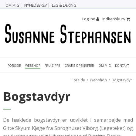
OM MIG
NYHEDSBREV
LEG & LÆRING
Log ind
Indkøbskurv
FORSIDE
FRU ZIPPE
GRATIS OPSKRIFTER
OM MIG
KONTAKT
WEBSHOP
Forside
/
Webshop
/
Bogstavdyr
Bogstavdyr
De hæklede bogstavdyr er udviklet i samarbejde med
Gitte Skyum Kjøge fra Sproghuset Viborg (Legeteket) og