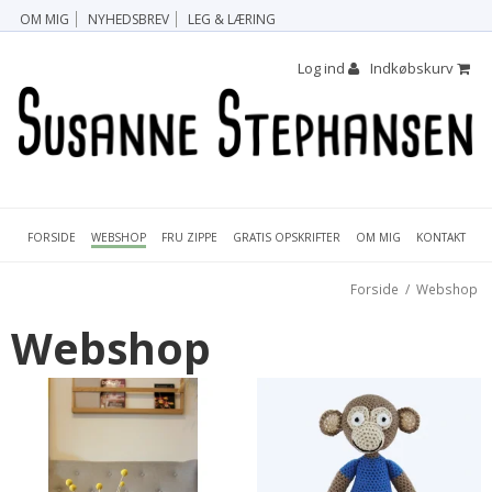
OM MIG
NYHEDSBREV
LEG & LÆRING
Log ind
Indkøbskurv
FORSIDE
FRU ZIPPE
GRATIS OPSKRIFTER
OM MIG
KONTAKT
WEBSHOP
Forside
/
Webshop
Webshop