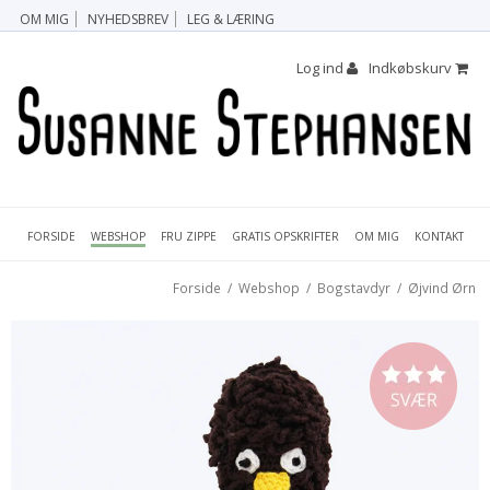
OM MIG
NYHEDSBREV
LEG & LÆRING
Log ind
Indkøbskurv
FORSIDE
FRU ZIPPE
GRATIS OPSKRIFTER
OM MIG
KONTAKT
WEBSHOP
Forside
/
Webshop
/
Bogstavdyr
/
Øjvind Ørn