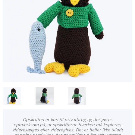
Opskriften er kun til privatbrug og der gøres
opmærksom på, at opskrifterne hverken må kopieres,
videresælges eller videregives. Det er heller ikke tilladt
at sælge produkter, der er hæklet ud fra selv samme