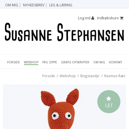
OM MIG
NYHEDSBREV
LEG & LÆRING
Log ind
Indkøbskurv
FORSIDE
FRU ZIPPE
GRATIS OPSKRIFTER
OM MIG
KONTAKT
WEBSHOP
Forside
/
Webshop
/
Bogstavdyr
/
Rasmus Ræv