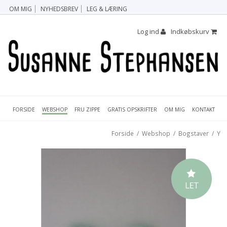
OM MIG
NYHEDSBREV
LEG & LÆRING
Log ind
Indkøbskurv
FORSIDE
FRU ZIPPE
GRATIS OPSKRIFTER
OM MIG
KONTAKT
WEBSHOP
Forside
/
Webshop
/
Bogstaver
/
Y