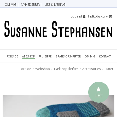
OM MIG
NYHEDSBREV
LEG & LÆRING
Log ind
Indkøbskurv
FORSIDE
FRU ZIPPE
GRATIS OPSKRIFTER
OM MIG
KONTAKT
WEBSHOP
Forside
/
Webshop
/
Hækleopskrifter
/
Accessories
/
Luffer