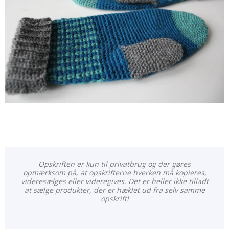
Opskriften er kun til privatbrug og der gøres
opmærksom på, at opskrifterne hverken må kopieres,
videresælges eller videregives. Det er heller ikke tilladt
at sælge produkter, der er hæklet ud fra selv samme
opskrift!